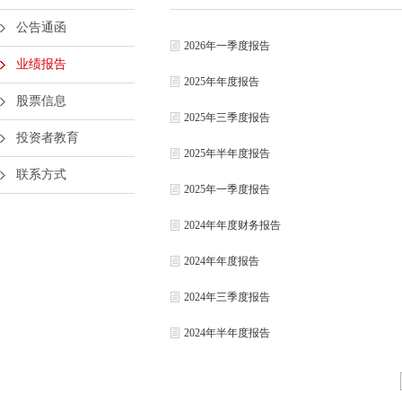
公告通函
2026年一季度报告
业绩报告
2025年年度报告
股票信息
2025年三季度报告
投资者教育
2025年半年度报告
联系方式
2025年一季度报告
2024年年度财务报告
2024年年度报告
2024年三季度报告
2024年半年度报告