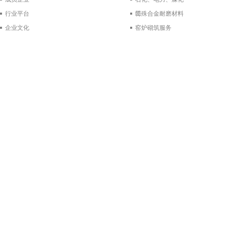
行业平台
工
特殊合金耐磨材料
企业文化
窑炉砌筑服务