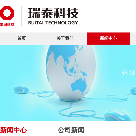
首页
关于我们
新闻中心
新闻中心
公司新闻