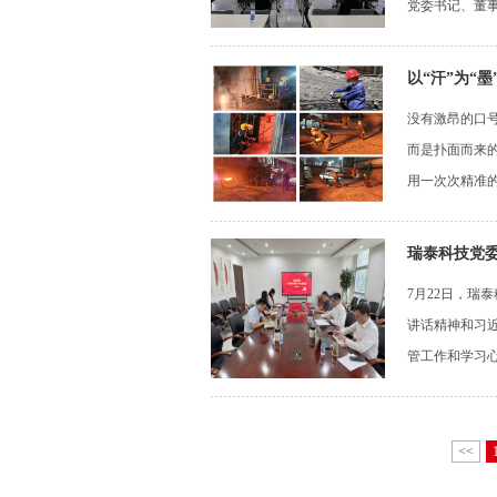
党委书记、董事
以“汗”为“墨
没有激昂的口号
而是扑面而来的
用一次次精准的
瑞泰科技党委
7月22日，
讲话精神和习
管工作和学习心
<<