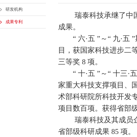
研发机构
瑞泰科技承继了中国建
成果专利
成果。
“ 六·五 ”～“ 九·
目，获国家科技进步二等奖
三等奖 8 项。
“ 十·五 ”～“ 十三·
家重大科技支撑项目、
术部科研院所科技开发专
项目数百项。获得省部级
瑞泰科技及其成员企业共
省部级科研成果 85 项。