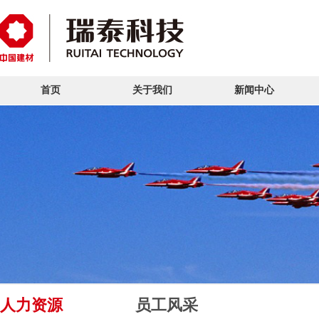
首页
关于我们
新闻中心
人力资源
员工风采