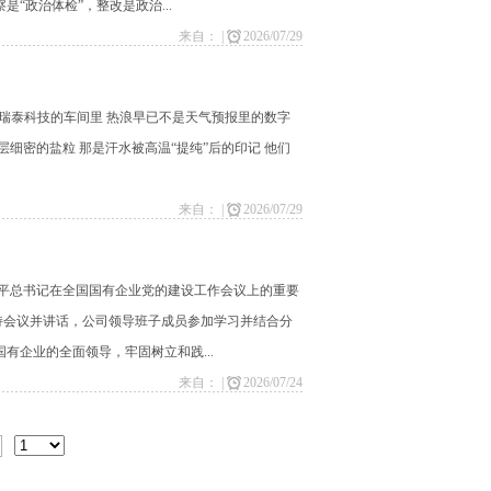
“政治体检”，整改是政治...
来自： |
2026/07/29
 瑞泰科技的车间里 热浪早已不是天气预报里的数字
细密的盐粒 那是汗水被高温“提纯”后的印记 他们
来自： |
2026/07/29
近平总书记在全国国有企业党的建设工作会议上的重要
持会议并讲话，公司领导班子成员参加学习并结合分
有企业的全面领导，牢固树立和践...
来自： |
2026/07/24