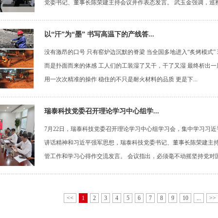
党委书记、董事长陈荣建主持会议并作表态发言。 武玉金强调，巡察是
以“汗”为“墨” 书写高温下的产线答...
没有激昂的口号 只有窑炉边沉默的脊梁 当全国多地进入“炙烤模式”
而是扑面而来的体感 工人们的工装湿了又干，干了又湿 最终析出一层
用一次次精准的操作 稳住的不只是耐火材料的品质 更是下...
瑞泰科技党委召开理论学习中心组学...
7月22日，瑞泰科技党委召开理论学习中心组学习会，集中学习习
讲话精神和习近平强军思想，瑞泰科技党委书记、董事长陈荣建主
管工作和学习心得作交流发言。 会议指出，必须毫不动摇坚持党对国
<<
1
2
3
4
5
6
7
8
9
10
...
>>