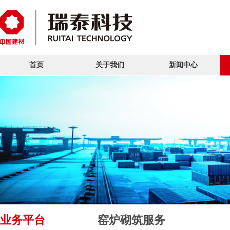
首页
关于我们
新闻中心
业务平台
窑炉砌筑服务