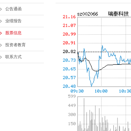
公告通函
业绩报告
股票信息
投资者教育
联系方式