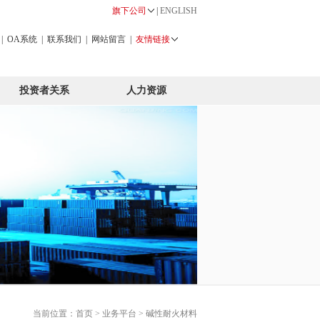
旗下公司
|
ENGLISH
|
OA系统
|
联系我们
|
网站留言
|
友情链接
投资者关系
人力资源
当前位置：
首页
>
业务平台
> 碱性耐火材料