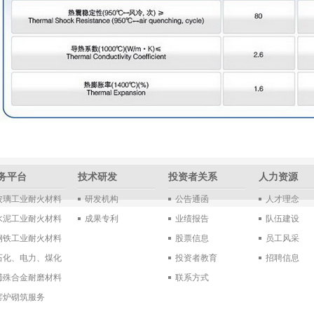
务平台
技术研发
投资者关系
人力资源
玻璃工业耐火材料
研发机构
公告通函
人才理念
水泥工业耐火材料
成果专利
业绩报告
队伍建设
钢铁工业耐火材料
股票信息
员工风采
石化、电力、煤化
投资者教育
招聘信息
工
特殊合金耐磨材料
联系方式
窑炉砌筑服务