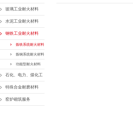
玻璃工业耐火材料
水泥工业耐火材料
钢铁工业耐火材料
炼铁系统耐火材料
炼钢系统耐火材料
功能型耐火材料
石化、电力、煤化工
特殊合金耐磨材料
窑炉砌筑服务