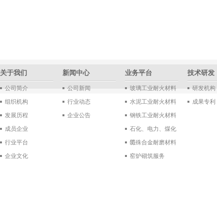
关于我们
新闻中心
业务平台
技术研发
公司简介
公司新闻
玻璃工业耐火材料
研发机构
组织机构
行业动态
水泥工业耐火材料
成果专利
发展历程
企业公告
钢铁工业耐火材料
成员企业
石化、电力、煤化
行业平台
工
特殊合金耐磨材料
企业文化
窑炉砌筑服务