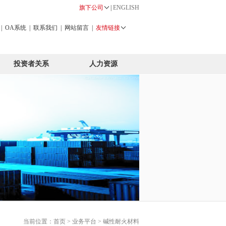
旗下公司
|
ENGLISH
|
OA系统
|
联系我们
|
网站留言
|
友情链接
投资者关系
人力资源
当前位置：
首页
>
业务平台
> 碱性耐火材料