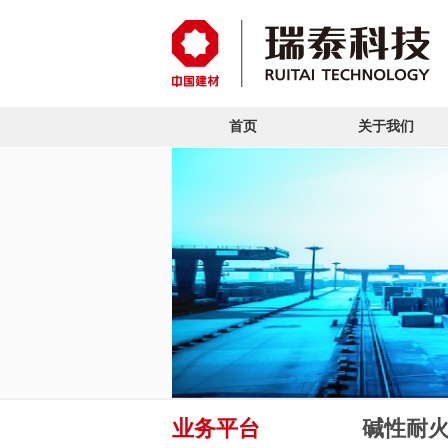
首页
关于我们
业务平台
碱性耐