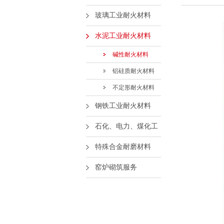
玻璃工业耐火材料
水泥工业耐火材料
碱性耐火材料
铝硅质耐火材料
不定形耐火材料
钢铁工业耐火材料
石化、电力、煤化工
特殊合金耐磨材料
窑炉砌筑服务