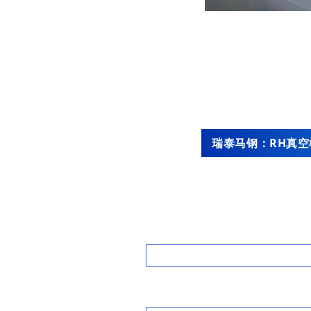
瑞泰马钢：RH真空