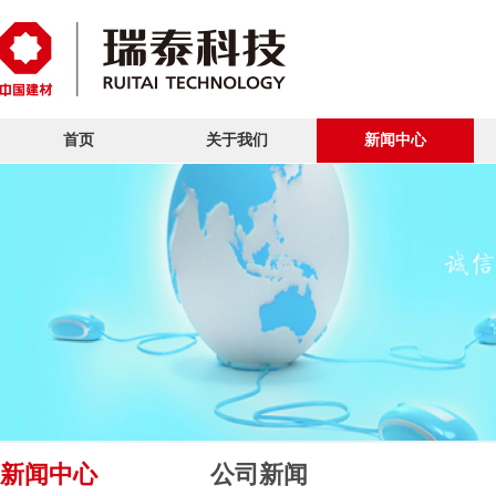
首页
关于我们
新闻中心
新闻中心
公司新闻